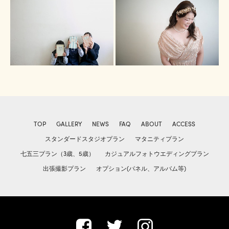
TOP
GALLERY
NEWS
FAQ
ABOUT
ACCESS
スタンダードスタジオプラン
マタニティプラン
七五三プラン（3歳、5歳）
カジュアルフォトウエディングプラン
出張撮影プラン
オプション(パネル、アルバム等)